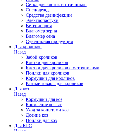
Сетка для клеток и птичников
Спецодежда
Средства дезинфекции
Электропастухи
Ветеринария
Влагомер зерна
Влагомер сена
Сувенирная продукция
Для кроликов
Назад
Забой кроликов
Клетки для кроликов
Клетки для кроликов с маточниками
Поилки для кроликов
Кормушки для кроликов
Разные товары для кроликов
Для коз
Назад
Кормушки для коз
Кормление козлят
Уход за копытами коз
Доение коз
Поилки для коз
Для КРС
Назад