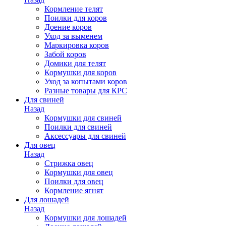
Кормление телят
Поилки для коров
Доение коров
Уход за выменем
Маркировка коров
Забой коров
Домики для телят
Кормушки для коров
Уход за копытами коров
Разные товары для КРС
Для свиней
Назад
Кормушки для свиней
Поилки для свиней
Аксессуары для свиней
Для овец
Назад
Стрижка овец
Кормушки для овец
Поилки для овец
Кормление ягнят
Для лошадей
Назад
Кормушки для лошадей