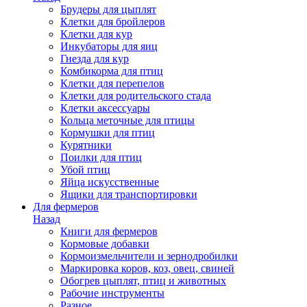
Брудеры для цыплят
Клетки для бройлеров
Клетки для кур
Инкубаторы для яиц
Гнезда для кур
Комбикорма для птиц
Клетки для перепелов
Клетки для родительского стада
Клетки аксессуары
Кольца меточные для птицы
Кормушки для птиц
Курятники
Поилки для птиц
Убой птиц
Яйца искусственные
Ящики для транспортировки
Для фермеров
Назад
Книги для фермеров
Кормовые добавки
Кормоизмельчители и зернодробилки
Маркировка коров, коз, овец, свиней
Обогрев цыплят, птиц и животных
Рабочие инструменты
Разное