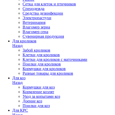
Сетка для клеток и птичников
Спецодежда
Средства дезинфекции
Электропастухи
Ветеринария
Влагомер зерна
Влагомер сена
Сувенирная продукция
Для кроликов
Назад
Забой кроликов
Клетки для кроликов
Клетки для кроликов с маточниками
Поилки для кроликов
Кормушки для кроликов
Разные товары для кроликов
Для коз
Назад
Кормушки для коз
Кормление козлят
Уход за копытами коз
Доение коз
Поилки для коз
Для КРС
Назад