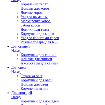
Кормление телят
Поилки для коров
Доение коров
Уход за выменем
Маркировка коров
Забой коров
Домики для телят
Кормушки для коров
Уход за копытами коров
Разные товары для КРС
Для свиней
Назад
Кормушки для свиней
Поилки для свиней
Аксессуары для свиней
Для овец
Назад
Стрижка овец
Кормушки для овец
Поилки для овец
Кормление ягнят
Для лошадей
Назад
Кормушки для лошадей