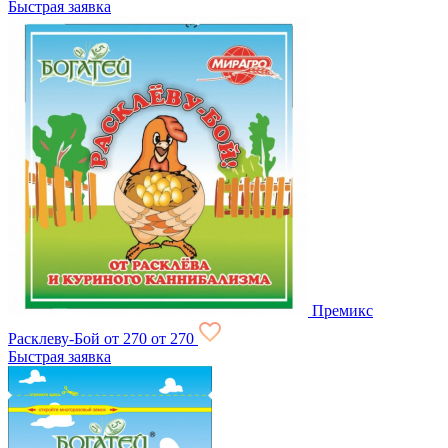
Быстрая заявка
Премикс
Расклеву-Бой
от 270
от 270
Быстрая заявка