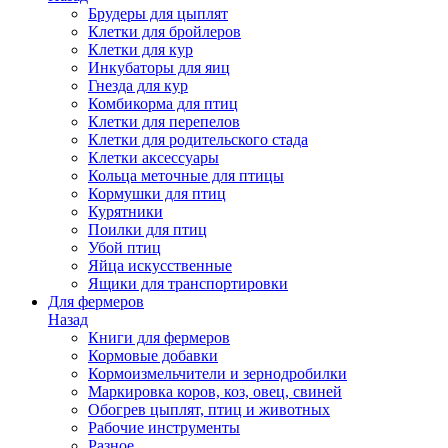
Брудеры для цыплят
Клетки для бройлеров
Клетки для кур
Инкубаторы для яиц
Гнезда для кур
Комбикорма для птиц
Клетки для перепелов
Клетки для родительского стада
Клетки аксессуары
Кольца меточные для птицы
Кормушки для птиц
Курятники
Поилки для птиц
Убой птиц
Яйца искусственные
Ящики для транспортировки
Для фермеров
Назад
Книги для фермеров
Кормовые добавки
Кормоизмельчители и зернодробилки
Маркировка коров, коз, овец, свиней
Обогрев цыплят, птиц и животных
Рабочие инструменты
Разное