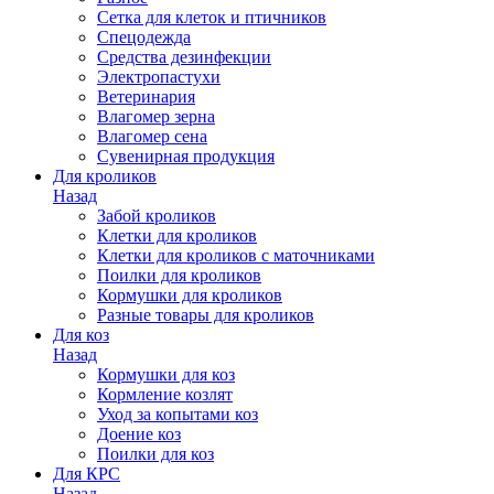
Сетка для клеток и птичников
Спецодежда
Средства дезинфекции
Электропастухи
Ветеринария
Влагомер зерна
Влагомер сена
Сувенирная продукция
Для кроликов
Назад
Забой кроликов
Клетки для кроликов
Клетки для кроликов с маточниками
Поилки для кроликов
Кормушки для кроликов
Разные товары для кроликов
Для коз
Назад
Кормушки для коз
Кормление козлят
Уход за копытами коз
Доение коз
Поилки для коз
Для КРС
Назад