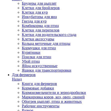
Брудеры для цыплят
Клетки для бройлеров
Клетки для кур
Инкубаторы для яиц
Гнезда для кур
Комбикорма для птиц
Клетки для перепелов
Клетки для родительского стада
Клетки аксессуары
Кольца меточные для птицы
Кормушки для птиц
Курятники
Поилки для птиц
Убой птиц
Яйца искусственные
Ящики для транспортировки
Для фермеров
Назад
Книги для фермеров
Кормовые добавки
Кормоизмельчители и зернодробилки
Маркировка коров, коз, овец, свиней
Обогрев цыплят, птиц и животных
Рабочие инструменты
Разное