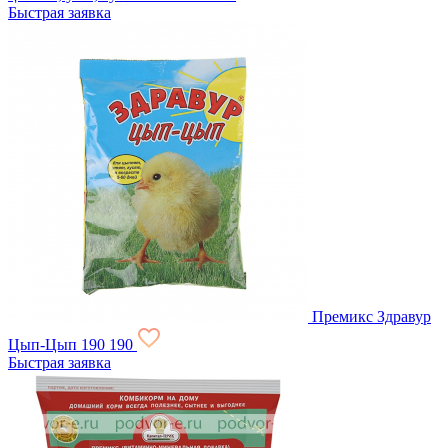
Быстрая заявка
Премикс Здравур
Цып-Цып
190
190
Быстрая заявка