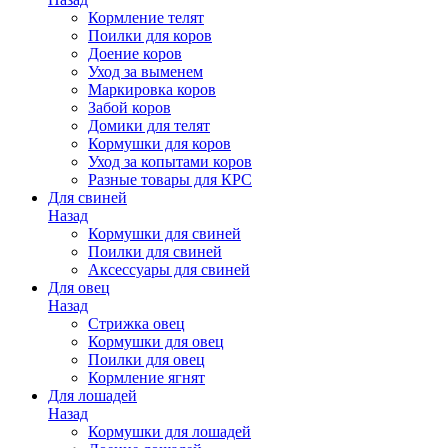
Кормление телят
Поилки для коров
Доение коров
Уход за выменем
Маркировка коров
Забой коров
Домики для телят
Кормушки для коров
Уход за копытами коров
Разные товары для КРС
Для свиней
Назад
Кормушки для свиней
Поилки для свиней
Аксессуары для свиней
Для овец
Назад
Стрижка овец
Кормушки для овец
Поилки для овец
Кормление ягнят
Для лошадей
Назад
Кормушки для лошадей