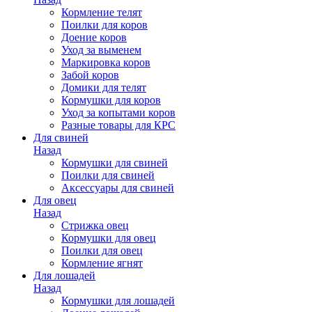
Кормление телят
Поилки для коров
Доение коров
Уход за выменем
Маркировка коров
Забой коров
Домики для телят
Кормушки для коров
Уход за копытами коров
Разные товары для КРС
Для свиней
Назад
Кормушки для свиней
Поилки для свиней
Аксессуары для свиней
Для овец
Назад
Стрижка овец
Кормушки для овец
Поилки для овец
Кормление ягнят
Для лошадей
Назад
Кормушки для лошадей