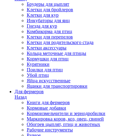
Брудеры для цыплят
Клетки для бройлеров
Клетки для кур
Инкубаторы для яиц
Гнезда для кур
Комбикорма для птиц
Клетки для перепелов
Клетки для родительского стада
Клетки аксессуары
Кольца меточные для птицы
Кормушки для птиц
Курятники
Поилки для птиц
Убой птиц
Яйца искусственные
Ящики для транспортировки
Для фермеров
Назад
Книги для фермеров
Кормовые добавки
Кормоизмельчители и зернодробилки
Маркировка коров, коз, овец, свиней
Обогрев цыплят, птиц и животных
Рабочие инструменты
Разное