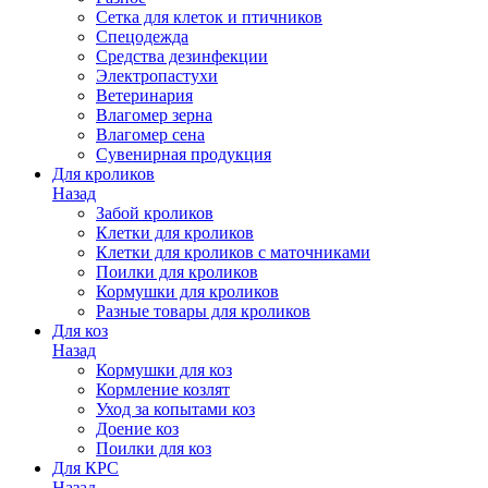
Сетка для клеток и птичников
Спецодежда
Средства дезинфекции
Электропастухи
Ветеринария
Влагомер зерна
Влагомер сена
Сувенирная продукция
Для кроликов
Назад
Забой кроликов
Клетки для кроликов
Клетки для кроликов с маточниками
Поилки для кроликов
Кормушки для кроликов
Разные товары для кроликов
Для коз
Назад
Кормушки для коз
Кормление козлят
Уход за копытами коз
Доение коз
Поилки для коз
Для КРС
Назад