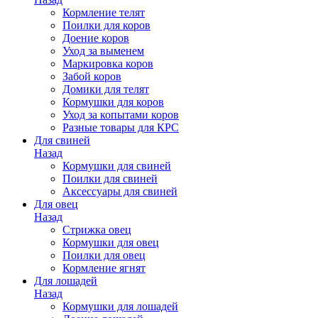
Кормление телят
Поилки для коров
Доение коров
Уход за выменем
Маркировка коров
Забой коров
Домики для телят
Кормушки для коров
Уход за копытами коров
Разные товары для КРС
Для свиней
Назад
Кормушки для свиней
Поилки для свиней
Аксессуары для свиней
Для овец
Назад
Стрижка овец
Кормушки для овец
Поилки для овец
Кормление ягнят
Для лошадей
Назад
Кормушки для лошадей