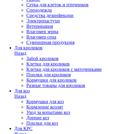
Сетка для клеток и птичников
Спецодежда
Средства дезинфекции
Электропастухи
Ветеринария
Влагомер зерна
Влагомер сена
Сувенирная продукция
Для кроликов
Назад
Забой кроликов
Клетки для кроликов
Клетки для кроликов с маточниками
Поилки для кроликов
Кормушки для кроликов
Разные товары для кроликов
Для коз
Назад
Кормушки для коз
Кормление козлят
Уход за копытами коз
Доение коз
Поилки для коз
Для КРС
Назад