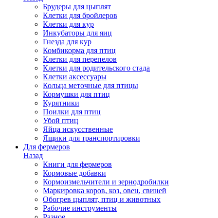
Брудеры для цыплят
Клетки для бройлеров
Клетки для кур
Инкубаторы для яиц
Гнезда для кур
Комбикорма для птиц
Клетки для перепелов
Клетки для родительского стада
Клетки аксессуары
Кольца меточные для птицы
Кормушки для птиц
Курятники
Поилки для птиц
Убой птиц
Яйца искусственные
Ящики для транспортировки
Для фермеров
Назад
Книги для фермеров
Кормовые добавки
Кормоизмельчители и зернодробилки
Маркировка коров, коз, овец, свиней
Обогрев цыплят, птиц и животных
Рабочие инструменты
Разное