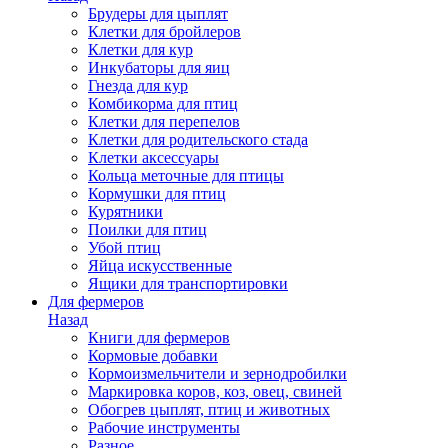
Брудеры для цыплят
Клетки для бройлеров
Клетки для кур
Инкубаторы для яиц
Гнезда для кур
Комбикорма для птиц
Клетки для перепелов
Клетки для родительского стада
Клетки аксессуары
Кольца меточные для птицы
Кормушки для птиц
Курятники
Поилки для птиц
Убой птиц
Яйца искусственные
Ящики для транспортировки
Для фермеров
Назад
Книги для фермеров
Кормовые добавки
Кормоизмельчители и зернодробилки
Маркировка коров, коз, овец, свиней
Обогрев цыплят, птиц и животных
Рабочие инструменты
Разное