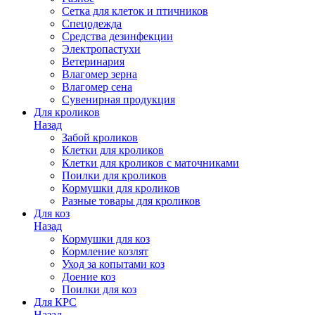
Сетка для клеток и птичников
Спецодежда
Средства дезинфекции
Электропастухи
Ветеринария
Влагомер зерна
Влагомер сена
Сувенирная продукция
Для кроликов
Назад
Забой кроликов
Клетки для кроликов
Клетки для кроликов с маточниками
Поилки для кроликов
Кормушки для кроликов
Разные товары для кроликов
Для коз
Назад
Кормушки для коз
Кормление козлят
Уход за копытами коз
Доение коз
Поилки для коз
Для КРС
Назад