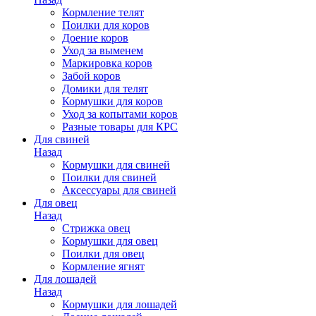
Кормление телят
Поилки для коров
Доение коров
Уход за выменем
Маркировка коров
Забой коров
Домики для телят
Кормушки для коров
Уход за копытами коров
Разные товары для КРС
Для свиней
Назад
Кормушки для свиней
Поилки для свиней
Аксессуары для свиней
Для овец
Назад
Стрижка овец
Кормушки для овец
Поилки для овец
Кормление ягнят
Для лошадей
Назад
Кормушки для лошадей