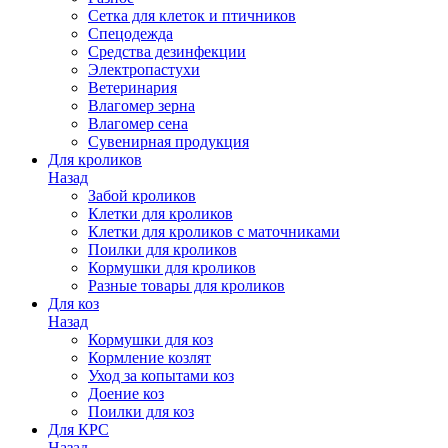
Сетка для клеток и птичников
Спецодежда
Средства дезинфекции
Электропастухи
Ветеринария
Влагомер зерна
Влагомер сена
Сувенирная продукция
Для кроликов
Назад
Забой кроликов
Клетки для кроликов
Клетки для кроликов с маточниками
Поилки для кроликов
Кормушки для кроликов
Разные товары для кроликов
Для коз
Назад
Кормушки для коз
Кормление козлят
Уход за копытами коз
Доение коз
Поилки для коз
Для КРС
Назад