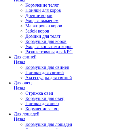
Кормление телят
Поилки для коров
Доение коров
Уход за выменем
Маркировка коров
Забой коров
Домики для телят
Кормушки для коров
Уход за копытами коров
Разные товары для КРС
Для свиней
Назад
Кормушки для свиней
Поилки для свиней
Аксессуары для свиней
Для овец
Назад
Стрижка овец
Кормушки для овец
Поилки для овец
Кормление ягнят
Для лошадей
Назад
Кормушки для лошадей