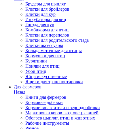
Брудеры для цыплят
Клетки для бройлеров
Клетки для кур
Инкубаторы для яиц
Гнезда для кур
Комбикорма для птиц
Клетки для перепелов
Клетки для родительского стада
Клетки аксессуары
Кольца меточные для птицы
Кормушки для птиц
Курятники
Поилки для птиц
Убой птиц
Яйца искусственные
Ящики для транспортировки
Для фермеров
Назад
Книги для фермеров
Кормовые добавки
Кормоизмельчители и зернодробилки
Маркировка коров, коз, овец, свиней
Обогрев цыплят, птиц и животных
Рабочие инструменты
Разное