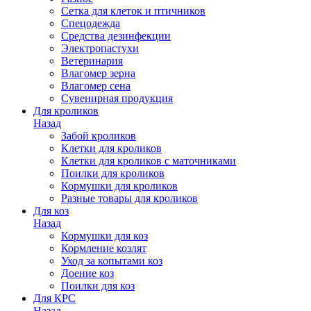
Сетка для клеток и птичников
Спецодежда
Средства дезинфекции
Электропастухи
Ветеринария
Влагомер зерна
Влагомер сена
Сувенирная продукция
Для кроликов
Назад
Забой кроликов
Клетки для кроликов
Клетки для кроликов с маточниками
Поилки для кроликов
Кормушки для кроликов
Разные товары для кроликов
Для коз
Назад
Кормушки для коз
Кормление козлят
Уход за копытами коз
Доение коз
Поилки для коз
Для КРС
Назад