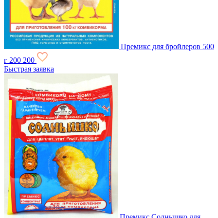
Премикс для бройлеров 500
г
200
200
Быстрая заявка
Премикс Солнышко для