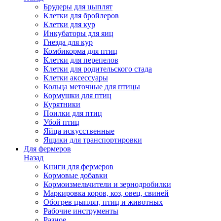
Брудеры для цыплят
Клетки для бройлеров
Клетки для кур
Инкубаторы для яиц
Гнезда для кур
Комбикорма для птиц
Клетки для перепелов
Клетки для родительского стада
Клетки аксессуары
Кольца меточные для птицы
Кормушки для птиц
Курятники
Поилки для птиц
Убой птиц
Яйца искусственные
Ящики для транспортировки
Для фермеров
Назад
Книги для фермеров
Кормовые добавки
Кормоизмельчители и зернодробилки
Маркировка коров, коз, овец, свиней
Обогрев цыплят, птиц и животных
Рабочие инструменты
Разное