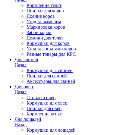
Кормление телят
Поилки для коров
Доение коров
Уход за выменем
Маркировка коров
Забой коров
Домики для телят
Кормушки для коров
Уход за копытами коров
Разные товары для КРС
Для свиней
Назад
Кормушки для свиней
Поилки для свиней
Аксессуары для свиней
Для овец
Назад
Стрижка овец
Кормушки для овец
Поилки для овец
Кормление ягнят
Для лошадей
Назад
Кормушки для лошадей