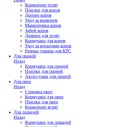
Кормление телят
Поилки для коров
Доение коров
Уход за выменем
Маркировка коров
Забой коров
Домики для телят
Кормушки для коров
Уход за копытами коров
Разные товары для КРС
Для свиней
Назад
Кормушки для свиней
Поилки для свиней
Аксессуары для свиней
Для овец
Назад
Стрижка овец
Кормушки для овец
Поилки для овец
Кормление ягнят
Для лошадей
Назад
Кормушки для лошадей