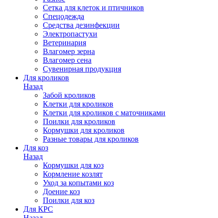
Сетка для клеток и птичников
Спецодежда
Средства дезинфекции
Электропастухи
Ветеринария
Влагомер зерна
Влагомер сена
Сувенирная продукция
Для кроликов
Назад
Забой кроликов
Клетки для кроликов
Клетки для кроликов с маточниками
Поилки для кроликов
Кормушки для кроликов
Разные товары для кроликов
Для коз
Назад
Кормушки для коз
Кормление козлят
Уход за копытами коз
Доение коз
Поилки для коз
Для КРС
Назад