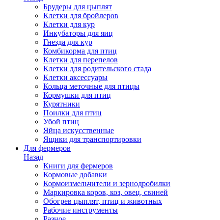
Брудеры для цыплят
Клетки для бройлеров
Клетки для кур
Инкубаторы для яиц
Гнезда для кур
Комбикорма для птиц
Клетки для перепелов
Клетки для родительского стада
Клетки аксессуары
Кольца меточные для птицы
Кормушки для птиц
Курятники
Поилки для птиц
Убой птиц
Яйца искусственные
Ящики для транспортировки
Для фермеров
Назад
Книги для фермеров
Кормовые добавки
Кормоизмельчители и зернодробилки
Маркировка коров, коз, овец, свиней
Обогрев цыплят, птиц и животных
Рабочие инструменты
Разное