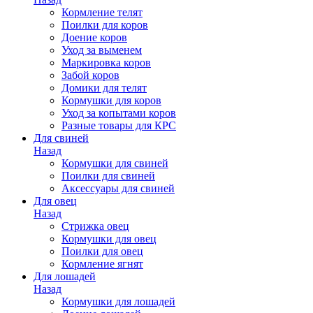
Кормление телят
Поилки для коров
Доение коров
Уход за выменем
Маркировка коров
Забой коров
Домики для телят
Кормушки для коров
Уход за копытами коров
Разные товары для КРС
Для свиней
Назад
Кормушки для свиней
Поилки для свиней
Аксессуары для свиней
Для овец
Назад
Стрижка овец
Кормушки для овец
Поилки для овец
Кормление ягнят
Для лошадей
Назад
Кормушки для лошадей