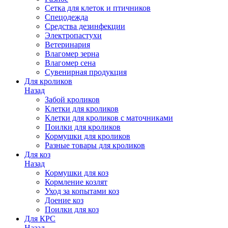
Сетка для клеток и птичников
Спецодежда
Средства дезинфекции
Электропастухи
Ветеринария
Влагомер зерна
Влагомер сена
Сувенирная продукция
Для кроликов
Назад
Забой кроликов
Клетки для кроликов
Клетки для кроликов с маточниками
Поилки для кроликов
Кормушки для кроликов
Разные товары для кроликов
Для коз
Назад
Кормушки для коз
Кормление козлят
Уход за копытами коз
Доение коз
Поилки для коз
Для КРС
Назад