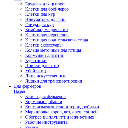
Брудеры для цыплят
Клетки для бройлеров
Клетки для кур
Инкубаторы для яиц
Гнезда для кур
Комбикорма для птиц
Клетки для перепелов
Клетки для родительского стада
Клетки аксессуары
Кольца меточные для птицы
Кормушки для птиц
Курятники
Поилки для птиц
Убой птиц
Яйца искусственные
Ящики для транспортировки
Для фермеров
Назад
Книги для фермеров
Кормовые добавки
Кормоизмельчители и зернодробилки
Маркировка коров, коз, овец, свиней
Обогрев цыплят, птиц и животных
Рабочие инструменты
Разное