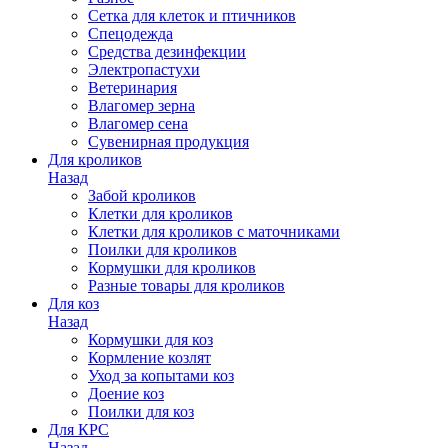
Сетка для клеток и птичников
Спецодежда
Средства дезинфекции
Электропастухи
Ветеринария
Влагомер зерна
Влагомер сена
Сувенирная продукция
Для кроликов
Назад
Забой кроликов
Клетки для кроликов
Клетки для кроликов с маточниками
Поилки для кроликов
Кормушки для кроликов
Разные товары для кроликов
Для коз
Назад
Кормушки для коз
Кормление козлят
Уход за копытами коз
Доение коз
Поилки для коз
Для КРС
Назад