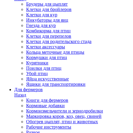
Брудеры для цыплят
Клетки для бройлеров
Клетки для кур
Инкубаторы для яиц
Гнезда для кур
Комбикорма для птиц
Клетки для перепелов
Клетки для родительского стада
Клетки аксессуары
Кольца меточные для птицы
Кормушки для птиц
Курятники
Поилки для птиц
Убой птиц
Яйца искусственные
Ящики для транспортировки
Для фермеров
Назад
Книги для фермеров
Кормовые добавки
Кормоизмельчители и зернодробилки
Маркировка коров, коз, овец, свиней
Обогрев цыплят, птиц и животных
Рабочие инструменты
Разное