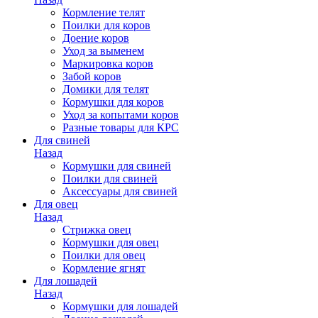
Кормление телят
Поилки для коров
Доение коров
Уход за выменем
Маркировка коров
Забой коров
Домики для телят
Кормушки для коров
Уход за копытами коров
Разные товары для КРС
Для свиней
Назад
Кормушки для свиней
Поилки для свиней
Аксессуары для свиней
Для овец
Назад
Стрижка овец
Кормушки для овец
Поилки для овец
Кормление ягнят
Для лошадей
Назад
Кормушки для лошадей