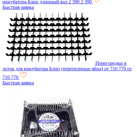
инкубатора Блиц длинный вал
2 390
2 390
Быстрая заявка
Перегородки в
лоток для инкубатора Блиц (перепелиные яйца)
от 710
770
от
710
770
Быстрая заявка