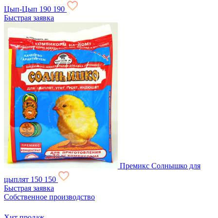
Цып-Цып
190
190
Быстрая заявка
Премикс Солнышко для
цыплят
150
150
Быстрая заявка
Собственное производство
Хит продаж