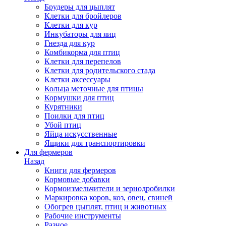
Брудеры для цыплят
Клетки для бройлеров
Клетки для кур
Инкубаторы для яиц
Гнезда для кур
Комбикорма для птиц
Клетки для перепелов
Клетки для родительского стада
Клетки аксессуары
Кольца меточные для птицы
Кормушки для птиц
Курятники
Поилки для птиц
Убой птиц
Яйца искусственные
Ящики для транспортировки
Для фермеров
Назад
Книги для фермеров
Кормовые добавки
Кормоизмельчители и зернодробилки
Маркировка коров, коз, овец, свиней
Обогрев цыплят, птиц и животных
Рабочие инструменты
Разное