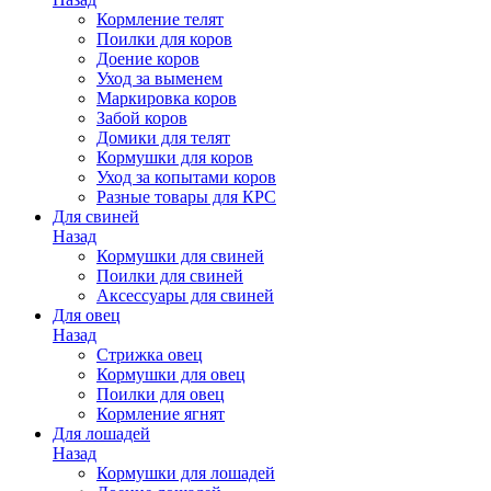
Кормление телят
Поилки для коров
Доение коров
Уход за выменем
Маркировка коров
Забой коров
Домики для телят
Кормушки для коров
Уход за копытами коров
Разные товары для КРС
Для свиней
Назад
Кормушки для свиней
Поилки для свиней
Аксессуары для свиней
Для овец
Назад
Стрижка овец
Кормушки для овец
Поилки для овец
Кормление ягнят
Для лошадей
Назад
Кормушки для лошадей