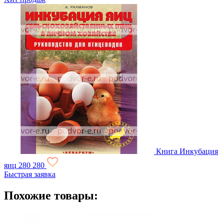
Книга Инкубация
яиц
280
280
Быстрая заявка
Похожие товары: