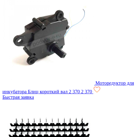
Моторедуктор для
инкубатора Блиц короткий вал
2 370
2 370
Быстрая заявка