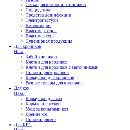
Сетка для клеток и птичников
Спецодежда
Средства дезинфекции
Электропастухи
Ветеринария
Влагомер зерна
Влагомер сена
Сувенирная продукция
Для кроликов
Назад
Забой кроликов
Клетки для кроликов
Клетки для кроликов с маточниками
Поилки для кроликов
Кормушки для кроликов
Разные товары для кроликов
Для коз
Назад
Кормушки для коз
Кормление козлят
Уход за копытами коз
Доение коз
Поилки для коз
Для КРС
Назад