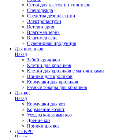
Сетка для клеток и птичников
Спецодежда
Средства дезинфекции
Электропастухи
Ветеринария
Влагомер зерна
Влагомер сена
Сувенирная продукция
Для кроликов
Назад
Забой кроликов
Клетки для кроликов
Клетки для кроликов с маточниками
Поилки для кроликов
Кормушки для кроликов
Разные товары для кроликов
Для коз
Назад
Кормушки для коз
Кормление козлят
Уход за копытами коз
Доение коз
Поилки для коз
Для КРС
Назад