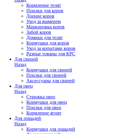
Кормление телят
Поилки для коров
Доение коров
Уход за выменем
Маркировка коров
Забой коров
Домики для телят
Кормушки для коров
Уход за копытами коров
Разные товары для КРС
Для свиней
Назад
Кормушки для свиней
Поилки для свиней
Аксессуары для свиней
Для овец
Назад
Стрижка овец
Кормушки для овец
Поилки для овец
Кормление ягнят
Для лошадей
Назад
Кормушки для лошадей