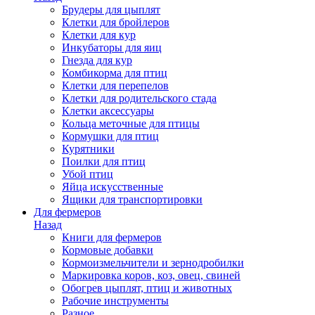
Брудеры для цыплят
Клетки для бройлеров
Клетки для кур
Инкубаторы для яиц
Гнезда для кур
Комбикорма для птиц
Клетки для перепелов
Клетки для родительского стада
Клетки аксессуары
Кольца меточные для птицы
Кормушки для птиц
Курятники
Поилки для птиц
Убой птиц
Яйца искусственные
Ящики для транспортировки
Для фермеров
Назад
Книги для фермеров
Кормовые добавки
Кормоизмельчители и зернодробилки
Маркировка коров, коз, овец, свиней
Обогрев цыплят, птиц и животных
Рабочие инструменты
Разное