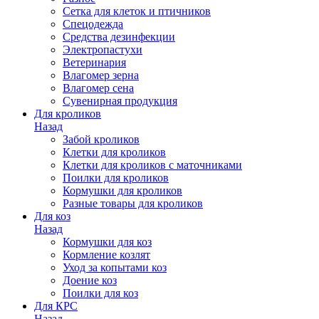
Сетка для клеток и птичников
Спецодежда
Средства дезинфекции
Электропастухи
Ветеринария
Влагомер зерна
Влагомер сена
Сувенирная продукция
Для кроликов
Назад
Забой кроликов
Клетки для кроликов
Клетки для кроликов с маточниками
Поилки для кроликов
Кормушки для кроликов
Разные товары для кроликов
Для коз
Назад
Кормушки для коз
Кормление козлят
Уход за копытами коз
Доение коз
Поилки для коз
Для КРС
Назад