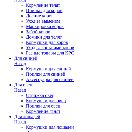
Кормление телят
Поилки для коров
Доение коров
Уход за выменем
Маркировка коров
Забой коров
Домики для телят
Кормушки для коров
Уход за копытами коров
Разные товары для КРС
Для свиней
Назад
Кормушки для свиней
Поилки для свиней
Аксессуары для свиней
Для овец
Назад
Стрижка овец
Кормушки для овец
Поилки для овец
Кормление ягнят
Для лошадей
Назад
Кормушки для лошадей