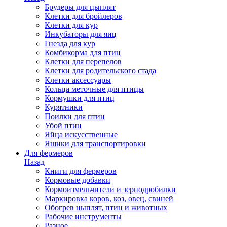
Брудеры для цыплят
Клетки для бройлеров
Клетки для кур
Инкубаторы для яиц
Гнезда для кур
Комбикорма для птиц
Клетки для перепелов
Клетки для родительского стада
Клетки аксессуары
Кольца меточные для птицы
Кормушки для птиц
Курятники
Поилки для птиц
Убой птиц
Яйца искусственные
Ящики для транспортировки
Для фермеров
Назад
Книги для фермеров
Кормовые добавки
Кормоизмельчители и зернодробилки
Маркировка коров, коз, овец, свиней
Обогрев цыплят, птиц и животных
Рабочие инструменты
Разное