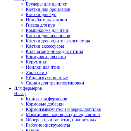
Брудеры для цыплят
Клетки для бройлеров
Клетки для кур
Инкубаторы для яиц
Гнезда для кур
Комбикорма для птиц
Клетки для перепелов
Клетки для родительского стада
Клетки аксессуары
Кольца меточные для птицы
Кормушки для птиц
Курятники
Поилки для птиц
Убой птиц
Яйца искусственные
Ящики для транспортировки
Для фермеров
Назад
Книги для фермеров
Кормовые добавки
Кормоизмельчители и зернодробилки
Маркировка коров, коз, овец, свиней
Обогрев цыплят, птиц и животных
Рабочие инструменты
Разное