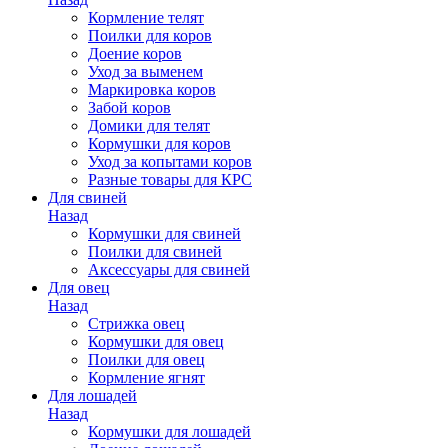
Кормление телят
Поилки для коров
Доение коров
Уход за выменем
Маркировка коров
Забой коров
Домики для телят
Кормушки для коров
Уход за копытами коров
Разные товары для КРС
Для свиней
Назад
Кормушки для свиней
Поилки для свиней
Аксессуары для свиней
Для овец
Назад
Стрижка овец
Кормушки для овец
Поилки для овец
Кормление ягнят
Для лошадей
Назад
Кормушки для лошадей