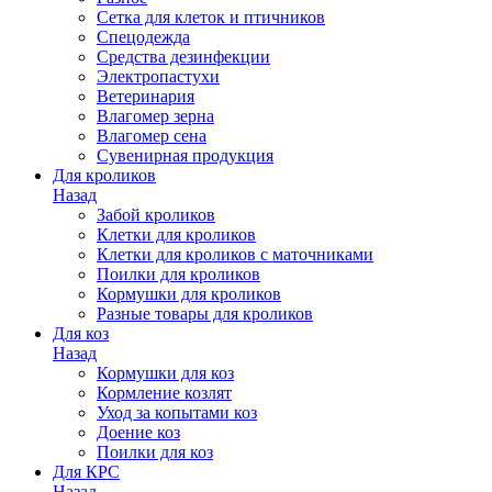
Сетка для клеток и птичников
Спецодежда
Средства дезинфекции
Электропастухи
Ветеринария
Влагомер зерна
Влагомер сена
Сувенирная продукция
Для кроликов
Назад
Забой кроликов
Клетки для кроликов
Клетки для кроликов с маточниками
Поилки для кроликов
Кормушки для кроликов
Разные товары для кроликов
Для коз
Назад
Кормушки для коз
Кормление козлят
Уход за копытами коз
Доение коз
Поилки для коз
Для КРС
Назад