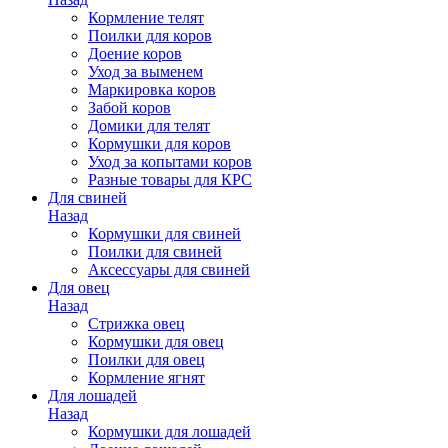
Кормление телят
Поилки для коров
Доение коров
Уход за выменем
Маркировка коров
Забой коров
Домики для телят
Кормушки для коров
Уход за копытами коров
Разные товары для КРС
Для свиней
Назад
Кормушки для свиней
Поилки для свиней
Аксессуары для свиней
Для овец
Назад
Стрижка овец
Кормушки для овец
Поилки для овец
Кормление ягнят
Для лошадей
Назад
Кормушки для лошадей