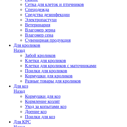
Сетка для клеток и птичников
Спецодежда
Средства дезинфекции
Электропастухи
Ветеринария
Влагомер зерна
Влагомер сена
Сувенирная продукция
Для кроликов
Назад
Забой кроликов
Клетки для кроликов
Клетки для кроликов с маточниками
Поилки для кроликов
Кормушки для кроликов
Разные товары для кроликов
Для коз
Назад
Кормушки для коз
Кормление козлят
Уход за копытами коз
Доение коз
Поилки для коз
Для КРС
Назад