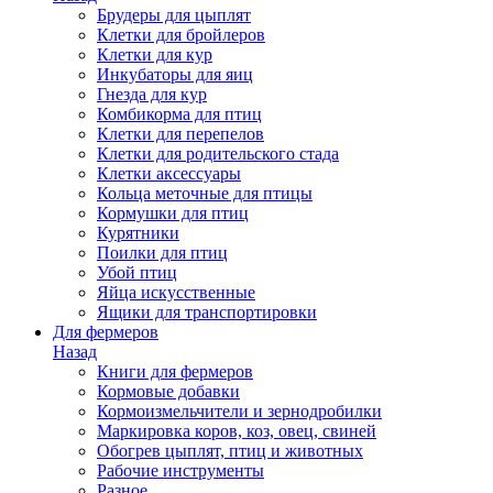
Брудеры для цыплят
Клетки для бройлеров
Клетки для кур
Инкубаторы для яиц
Гнезда для кур
Комбикорма для птиц
Клетки для перепелов
Клетки для родительского стада
Клетки аксессуары
Кольца меточные для птицы
Кормушки для птиц
Курятники
Поилки для птиц
Убой птиц
Яйца искусственные
Ящики для транспортировки
Для фермеров
Назад
Книги для фермеров
Кормовые добавки
Кормоизмельчители и зернодробилки
Маркировка коров, коз, овец, свиней
Обогрев цыплят, птиц и животных
Рабочие инструменты
Разное