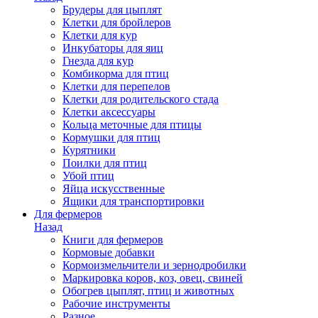
Брудеры для цыплят
Клетки для бройлеров
Клетки для кур
Инкубаторы для яиц
Гнезда для кур
Комбикорма для птиц
Клетки для перепелов
Клетки для родительского стада
Клетки аксессуары
Кольца меточные для птицы
Кормушки для птиц
Курятники
Поилки для птиц
Убой птиц
Яйца искусственные
Ящики для транспортировки
Для фермеров
Назад
Книги для фермеров
Кормовые добавки
Кормоизмельчители и зернодробилки
Маркировка коров, коз, овец, свиней
Обогрев цыплят, птиц и животных
Рабочие инструменты
Разное