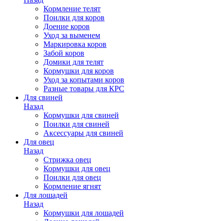
Кормление телят
Поилки для коров
Доение коров
Уход за выменем
Маркировка коров
Забой коров
Домики для телят
Кормушки для коров
Уход за копытами коров
Разные товары для КРС
Для свиней
Назад
Кормушки для свиней
Поилки для свиней
Аксессуары для свиней
Для овец
Назад
Стрижка овец
Кормушки для овец
Поилки для овец
Кормление ягнят
Для лошадей
Назад
Кормушки для лошадей