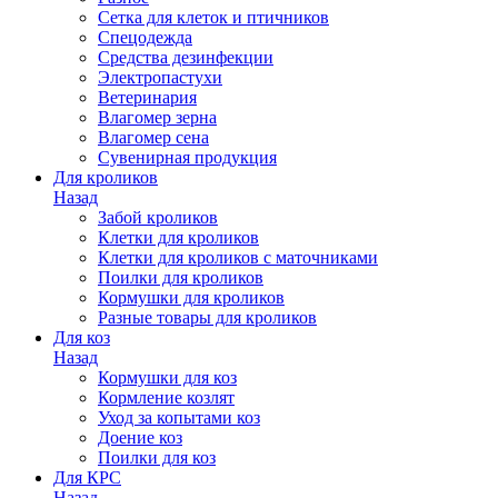
Сетка для клеток и птичников
Спецодежда
Средства дезинфекции
Электропастухи
Ветеринария
Влагомер зерна
Влагомер сена
Сувенирная продукция
Для кроликов
Назад
Забой кроликов
Клетки для кроликов
Клетки для кроликов с маточниками
Поилки для кроликов
Кормушки для кроликов
Разные товары для кроликов
Для коз
Назад
Кормушки для коз
Кормление козлят
Уход за копытами коз
Доение коз
Поилки для коз
Для КРС
Назад