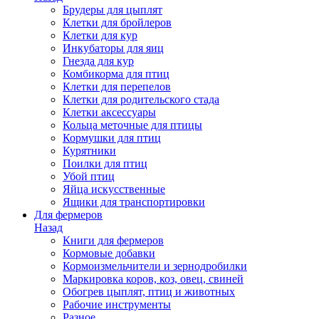
Брудеры для цыплят
Клетки для бройлеров
Клетки для кур
Инкубаторы для яиц
Гнезда для кур
Комбикорма для птиц
Клетки для перепелов
Клетки для родительского стада
Клетки аксессуары
Кольца меточные для птицы
Кормушки для птиц
Курятники
Поилки для птиц
Убой птиц
Яйца искусственные
Ящики для транспортировки
Для фермеров
Назад
Книги для фермеров
Кормовые добавки
Кормоизмельчители и зернодробилки
Маркировка коров, коз, овец, свиней
Обогрев цыплят, птиц и животных
Рабочие инструменты
Разное