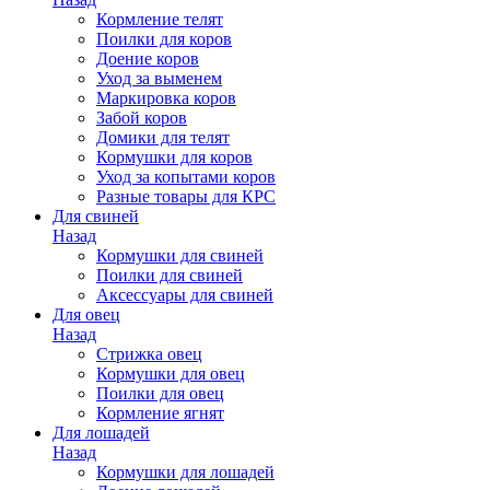
Кормление телят
Поилки для коров
Доение коров
Уход за выменем
Маркировка коров
Забой коров
Домики для телят
Кормушки для коров
Уход за копытами коров
Разные товары для КРС
Для свиней
Назад
Кормушки для свиней
Поилки для свиней
Аксессуары для свиней
Для овец
Назад
Стрижка овец
Кормушки для овец
Поилки для овец
Кормление ягнят
Для лошадей
Назад
Кормушки для лошадей