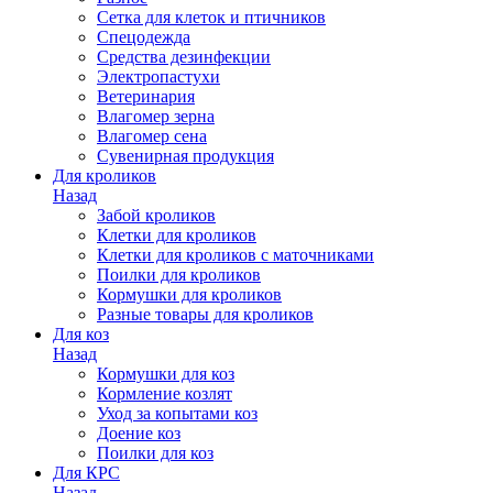
Сетка для клеток и птичников
Спецодежда
Средства дезинфекции
Электропастухи
Ветеринария
Влагомер зерна
Влагомер сена
Сувенирная продукция
Для кроликов
Назад
Забой кроликов
Клетки для кроликов
Клетки для кроликов с маточниками
Поилки для кроликов
Кормушки для кроликов
Разные товары для кроликов
Для коз
Назад
Кормушки для коз
Кормление козлят
Уход за копытами коз
Доение коз
Поилки для коз
Для КРС
Назад