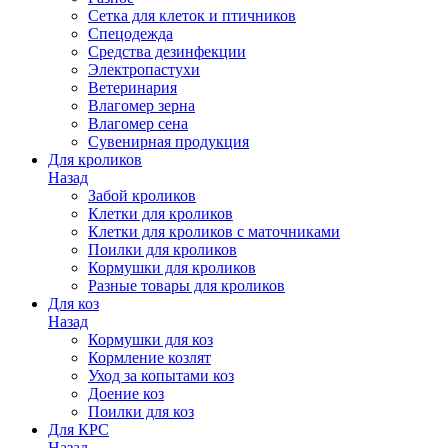
Сетка для клеток и птичников
Спецодежда
Средства дезинфекции
Электропастухи
Ветеринария
Влагомер зерна
Влагомер сена
Сувенирная продукция
Для кроликов
Назад
Забой кроликов
Клетки для кроликов
Клетки для кроликов с маточниками
Поилки для кроликов
Кормушки для кроликов
Разные товары для кроликов
Для коз
Назад
Кормушки для коз
Кормление козлят
Уход за копытами коз
Доение коз
Поилки для коз
Для КРС
Назад