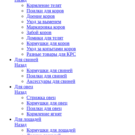
Кормление телят
Поилки для коров
Доение коров
Уход за выменем
Маркировка коров
Забой коров
Домики для телят
Кормушки для коров
Уход за копытами коров
Разные товары для КРС
Для свиней
Назад
Кормушки для свиней
Поилки для свиней
Аксессуары для свиней
Для овец
Назад
Стрижка овец
Кормушки для овец
Поилки для овец
Кормление ягнят
Для лошадей
Назад
Кормушки для лошадей