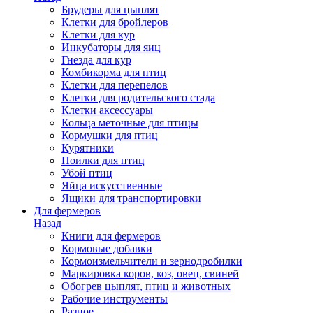
Брудеры для цыплят
Клетки для бройлеров
Клетки для кур
Инкубаторы для яиц
Гнезда для кур
Комбикорма для птиц
Клетки для перепелов
Клетки для родительского стада
Клетки аксессуары
Кольца меточные для птицы
Кормушки для птиц
Курятники
Поилки для птиц
Убой птиц
Яйца искусственные
Ящики для транспортировки
Для фермеров
Назад
Книги для фермеров
Кормовые добавки
Кормоизмельчители и зернодробилки
Маркировка коров, коз, овец, свиней
Обогрев цыплят, птиц и животных
Рабочие инструменты
Разное