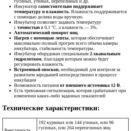
гусиных, утиных, перепелиных и др.
Инкуюатор
самостоятельно поддерживает
температуру и влажность
. Влажность поддерживается
с помощью долива воды вручную.
Инкубатор позволяет задавать температуру
с
точностью
в 0,1 °С, а влажность — 3%.
Автоматический поворот яиц
.
Нагрев с помощью ленты
, которая обеспечивает
максимально полный прогрев всего объема камеры
инкубатора, стабильность температуры.
Инкубатор оборудован специальным
2-хканальным
гидролотком
, благодаря которым можно будет
регулировать влажность.
Встроенный овоскоп,
необходимый для контроля за
развитием зародышей непосредственно в процессе
инкубации
Возможность питания
от внешнего источника 12 В
.
Есть тревожная сигнализация, которая срабатывает при
изменении каких-либо заданных показателей
Технические характеристики:
192 куриных или 144 утиных, или 96
гусиных, или 264 перепелиных яиц
Вместимость