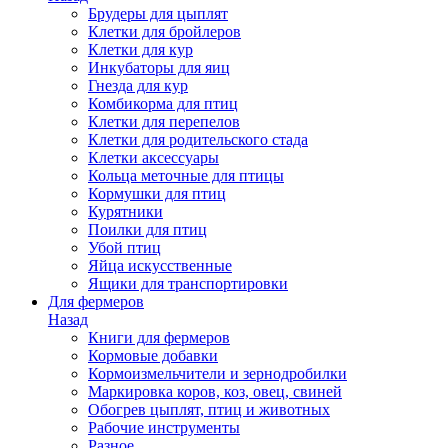
Брудеры для цыплят
Клетки для бройлеров
Клетки для кур
Инкубаторы для яиц
Гнезда для кур
Комбикорма для птиц
Клетки для перепелов
Клетки для родительского стада
Клетки аксессуары
Кольца меточные для птицы
Кормушки для птиц
Курятники
Поилки для птиц
Убой птиц
Яйца искусственные
Ящики для транспортировки
Для фермеров
Назад
Книги для фермеров
Кормовые добавки
Кормоизмельчители и зернодробилки
Маркировка коров, коз, овец, свиней
Обогрев цыплят, птиц и животных
Рабочие инструменты
Разное