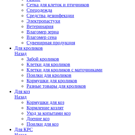
Сетка для клеток и птичников
Спецодежда
Средства дезинфекции
Электропастухи
Ветеринария
Влагомер зерна
Влагомер сена
Сувенирная продукция
Для кроликов
Назад
Забой кроликов
Клетки для кроликов
Клетки для кроликов с маточниками
Поилки для кроликов
Кормушки для кроликов
Разные товары для кроликов
Для коз
Назад
Кормушки для коз
Кормление козлят
Уход за копытами коз
Доение коз
Поилки для коз
Для КРС
Назад