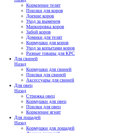
Кормление телят
Поилки для коров
Доение коров
Уход за выменем
Маркировка коров
Забой коров
Домики для телят
Кормушки для коров
Уход за копытами коров
Разные товары для КРС
Для свиней
Назад
Кормушки для свиней
Поилки для свиней
Аксессуары для свиней
Для овец
Назад
Стрижка овец
Кормушки для овец
Поилки для овец
Кормление ягнят
Для лошадей
Назад
Кормушки для лошадей