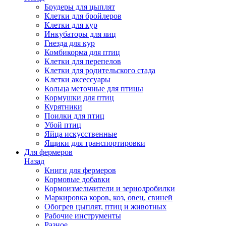
Брудеры для цыплят
Клетки для бройлеров
Клетки для кур
Инкубаторы для яиц
Гнезда для кур
Комбикорма для птиц
Клетки для перепелов
Клетки для родительского стада
Клетки аксессуары
Кольца меточные для птицы
Кормушки для птиц
Курятники
Поилки для птиц
Убой птиц
Яйца искусственные
Ящики для транспортировки
Для фермеров
Назад
Книги для фермеров
Кормовые добавки
Кормоизмельчители и зернодробилки
Маркировка коров, коз, овец, свиней
Обогрев цыплят, птиц и животных
Рабочие инструменты
Разное