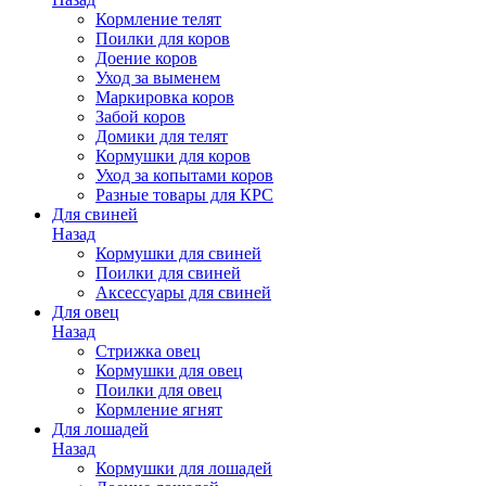
Кормление телят
Поилки для коров
Доение коров
Уход за выменем
Маркировка коров
Забой коров
Домики для телят
Кормушки для коров
Уход за копытами коров
Разные товары для КРС
Для свиней
Назад
Кормушки для свиней
Поилки для свиней
Аксессуары для свиней
Для овец
Назад
Стрижка овец
Кормушки для овец
Поилки для овец
Кормление ягнят
Для лошадей
Назад
Кормушки для лошадей