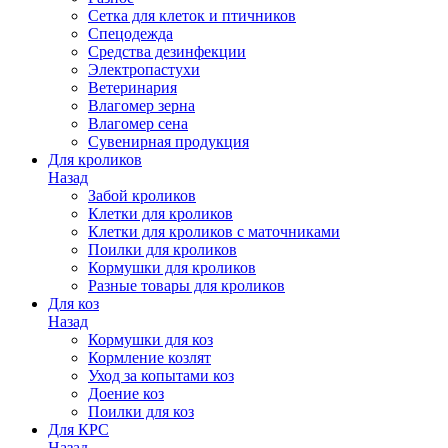
Сетка для клеток и птичников
Спецодежда
Средства дезинфекции
Электропастухи
Ветеринария
Влагомер зерна
Влагомер сена
Сувенирная продукция
Для кроликов
Назад
Забой кроликов
Клетки для кроликов
Клетки для кроликов с маточниками
Поилки для кроликов
Кормушки для кроликов
Разные товары для кроликов
Для коз
Назад
Кормушки для коз
Кормление козлят
Уход за копытами коз
Доение коз
Поилки для коз
Для КРС
Назад