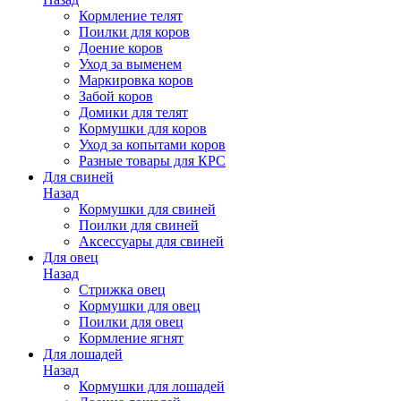
Кормление телят
Поилки для коров
Доение коров
Уход за выменем
Маркировка коров
Забой коров
Домики для телят
Кормушки для коров
Уход за копытами коров
Разные товары для КРС
Для свиней
Назад
Кормушки для свиней
Поилки для свиней
Аксессуары для свиней
Для овец
Назад
Стрижка овец
Кормушки для овец
Поилки для овец
Кормление ягнят
Для лошадей
Назад
Кормушки для лошадей