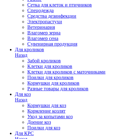
Сетка для клеток и птичников
Спецодежда
Средства дезинфекции
Электропастухи
Ветеринария
Влагомер зерна
Влагомер сена
Сувенирная продукция
Для кроликов
Назад
Забой кроликов
Клетки для кроликов
Клетки для кроликов с маточниками
Поилки для кроликов
Кормушки для кроликов
Разные товары для кроликов
Для коз
Назад
Кормушки для коз
Кормление козлят
Уход за копытами коз
Доение коз
Поилки для коз
Для КРС
Назад