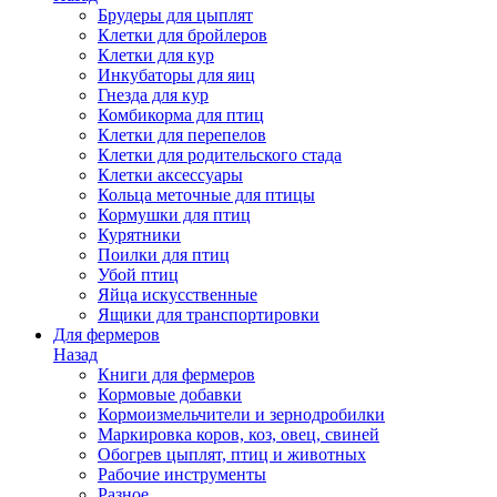
Брудеры для цыплят
Клетки для бройлеров
Клетки для кур
Инкубаторы для яиц
Гнезда для кур
Комбикорма для птиц
Клетки для перепелов
Клетки для родительского стада
Клетки аксессуары
Кольца меточные для птицы
Кормушки для птиц
Курятники
Поилки для птиц
Убой птиц
Яйца искусственные
Ящики для транспортировки
Для фермеров
Назад
Книги для фермеров
Кормовые добавки
Кормоизмельчители и зернодробилки
Маркировка коров, коз, овец, свиней
Обогрев цыплят, птиц и животных
Рабочие инструменты
Разное