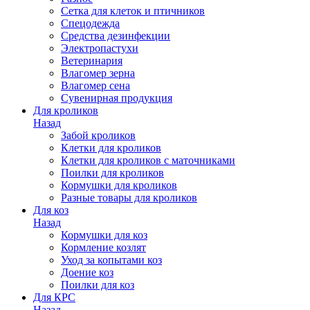
Сетка для клеток и птичников
Спецодежда
Средства дезинфекции
Электропастухи
Ветеринария
Влагомер зерна
Влагомер сена
Сувенирная продукция
Для кроликов
Назад
Забой кроликов
Клетки для кроликов
Клетки для кроликов с маточниками
Поилки для кроликов
Кормушки для кроликов
Разные товары для кроликов
Для коз
Назад
Кормушки для коз
Кормление козлят
Уход за копытами коз
Доение коз
Поилки для коз
Для КРС
Назад