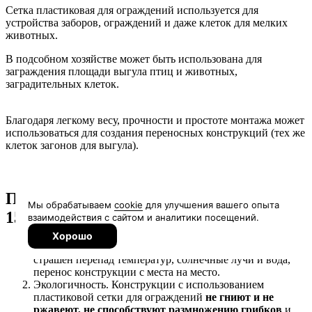
Сетка пластиковая для ограждений используется для
устройства заборов, ограждений и даже клеток для мелких
животных.
В подсобном хозяйстве может быть использована для
заграждения площади выгула птиц и животных,
заградительных клеток.
Благодаря легкому весу, прочности и простоте монтажа может
использоваться для создания переносных конструкций (тех же
клеток загонов для выгула).
Преимущества сетки для птичника
15*15 мм (1,2*20 м):
Долговечность и высокая прочность
. Сетке не
страшен перепад температур, солнечные лучи и вода,
перенос конструкции с места на место.
Экологичность. Конструкции с использованием
пластиковой сетки для ограждений
не гниют и не
ржавеют, не способствуют размножению грибков
и