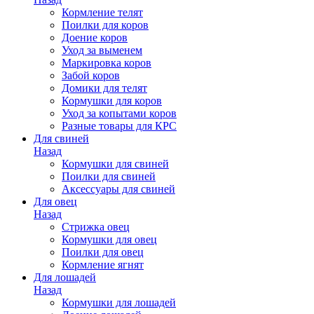
Кормление телят
Поилки для коров
Доение коров
Уход за выменем
Маркировка коров
Забой коров
Домики для телят
Кормушки для коров
Уход за копытами коров
Разные товары для КРС
Для свиней
Назад
Кормушки для свиней
Поилки для свиней
Аксессуары для свиней
Для овец
Назад
Стрижка овец
Кормушки для овец
Поилки для овец
Кормление ягнят
Для лошадей
Назад
Кормушки для лошадей