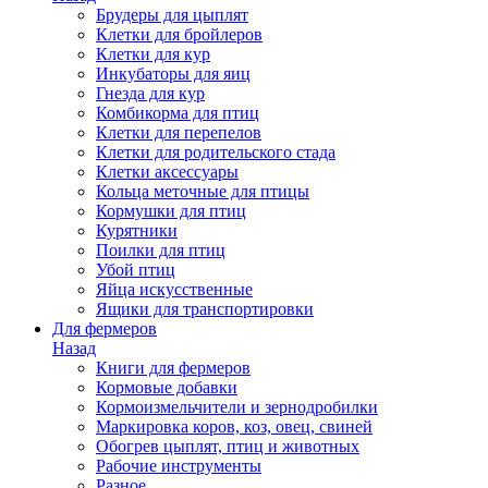
Брудеры для цыплят
Клетки для бройлеров
Клетки для кур
Инкубаторы для яиц
Гнезда для кур
Комбикорма для птиц
Клетки для перепелов
Клетки для родительского стада
Клетки аксессуары
Кольца меточные для птицы
Кормушки для птиц
Курятники
Поилки для птиц
Убой птиц
Яйца искусственные
Ящики для транспортировки
Для фермеров
Назад
Книги для фермеров
Кормовые добавки
Кормоизмельчители и зернодробилки
Маркировка коров, коз, овец, свиней
Обогрев цыплят, птиц и животных
Рабочие инструменты
Разное