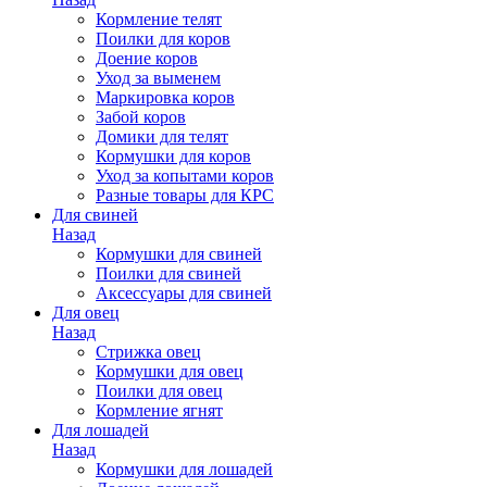
Кормление телят
Поилки для коров
Доение коров
Уход за выменем
Маркировка коров
Забой коров
Домики для телят
Кормушки для коров
Уход за копытами коров
Разные товары для КРС
Для свиней
Назад
Кормушки для свиней
Поилки для свиней
Аксессуары для свиней
Для овец
Назад
Стрижка овец
Кормушки для овец
Поилки для овец
Кормление ягнят
Для лошадей
Назад
Кормушки для лошадей