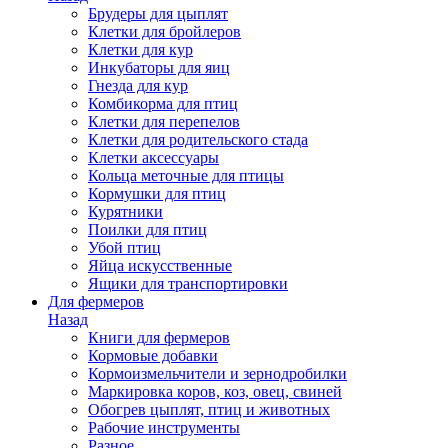
Брудеры для цыплят
Клетки для бройлеров
Клетки для кур
Инкубаторы для яиц
Гнезда для кур
Комбикорма для птиц
Клетки для перепелов
Клетки для родительского стада
Клетки аксессуары
Кольца меточные для птицы
Кормушки для птиц
Курятники
Поилки для птиц
Убой птиц
Яйца искусственные
Ящики для транспортировки
Для фермеров
Назад
Книги для фермеров
Кормовые добавки
Кормоизмельчители и зернодробилки
Маркировка коров, коз, овец, свиней
Обогрев цыплят, птиц и животных
Рабочие инструменты
Разное