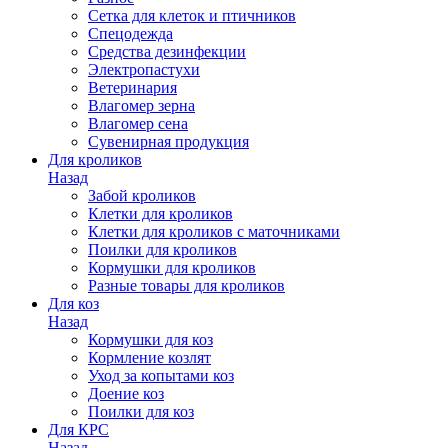
Сетка для клеток и птичников
Спецодежда
Средства дезинфекции
Электропастухи
Ветеринария
Влагомер зерна
Влагомер сена
Сувенирная продукция
Для кроликов
Назад
Забой кроликов
Клетки для кроликов
Клетки для кроликов с маточниками
Поилки для кроликов
Кормушки для кроликов
Разные товары для кроликов
Для коз
Назад
Кормушки для коз
Кормление козлят
Уход за копытами коз
Доение коз
Поилки для коз
Для КРС
Назад