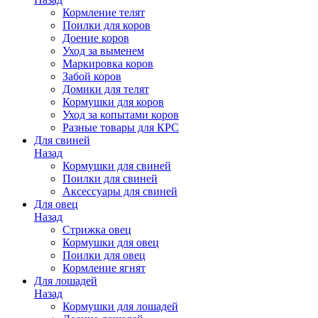
Кормление телят
Поилки для коров
Доение коров
Уход за выменем
Маркировка коров
Забой коров
Домики для телят
Кормушки для коров
Уход за копытами коров
Разные товары для КРС
Для свиней
Назад
Кормушки для свиней
Поилки для свиней
Аксессуары для свиней
Для овец
Назад
Стрижка овец
Кормушки для овец
Поилки для овец
Кормление ягнят
Для лошадей
Назад
Кормушки для лошадей