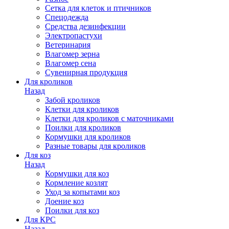
Сетка для клеток и птичников
Спецодежда
Средства дезинфекции
Электропастухи
Ветеринария
Влагомер зерна
Влагомер сена
Сувенирная продукция
Для кроликов
Назад
Забой кроликов
Клетки для кроликов
Клетки для кроликов с маточниками
Поилки для кроликов
Кормушки для кроликов
Разные товары для кроликов
Для коз
Назад
Кормушки для коз
Кормление козлят
Уход за копытами коз
Доение коз
Поилки для коз
Для КРС
Назад