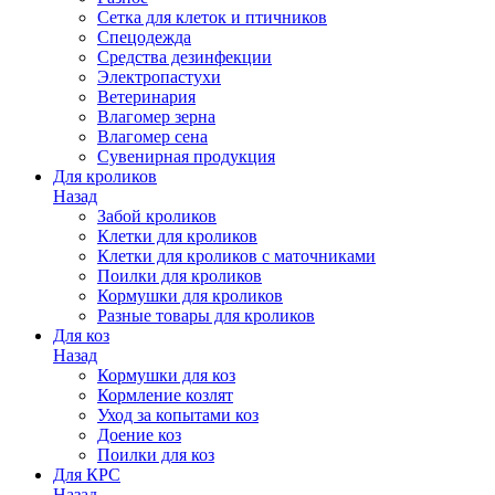
Сетка для клеток и птичников
Спецодежда
Средства дезинфекции
Электропастухи
Ветеринария
Влагомер зерна
Влагомер сена
Сувенирная продукция
Для кроликов
Назад
Забой кроликов
Клетки для кроликов
Клетки для кроликов с маточниками
Поилки для кроликов
Кормушки для кроликов
Разные товары для кроликов
Для коз
Назад
Кормушки для коз
Кормление козлят
Уход за копытами коз
Доение коз
Поилки для коз
Для КРС
Назад