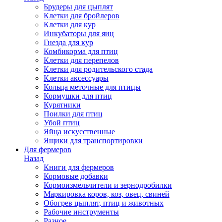
Брудеры для цыплят
Клетки для бройлеров
Клетки для кур
Инкубаторы для яиц
Гнезда для кур
Комбикорма для птиц
Клетки для перепелов
Клетки для родительского стада
Клетки аксессуары
Кольца меточные для птицы
Кормушки для птиц
Курятники
Поилки для птиц
Убой птиц
Яйца искусственные
Ящики для транспортировки
Для фермеров
Назад
Книги для фермеров
Кормовые добавки
Кормоизмельчители и зернодробилки
Маркировка коров, коз, овец, свиней
Обогрев цыплят, птиц и животных
Рабочие инструменты
Разное