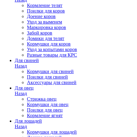
Кормление телят
Поилки для коров
Доение коров
Уход за выменем
Маркировка коров
Забой коров
Домики для телят
Кормушки для коров
Уход за копытами коров
Разные товары для КРС
Для свиней
Назад
Кормушки для свиней
Поилки для свиней
Аксессуары для свиней
Для овец
Назад
Стрижка овец
Кормушки для овец
Поилки для овец
Кормление ягнят
Для лошадей
Назад
Кормушки для лошадей