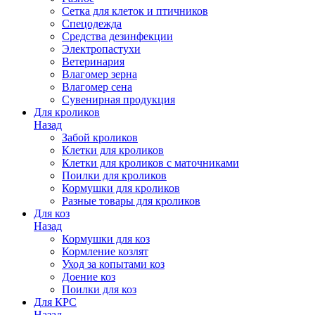
Сетка для клеток и птичников
Спецодежда
Средства дезинфекции
Электропастухи
Ветеринария
Влагомер зерна
Влагомер сена
Сувенирная продукция
Для кроликов
Назад
Забой кроликов
Клетки для кроликов
Клетки для кроликов с маточниками
Поилки для кроликов
Кормушки для кроликов
Разные товары для кроликов
Для коз
Назад
Кормушки для коз
Кормление козлят
Уход за копытами коз
Доение коз
Поилки для коз
Для КРС
Назад