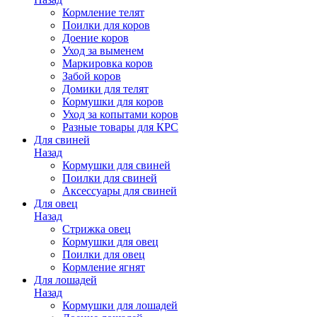
Кормление телят
Поилки для коров
Доение коров
Уход за выменем
Маркировка коров
Забой коров
Домики для телят
Кормушки для коров
Уход за копытами коров
Разные товары для КРС
Для свиней
Назад
Кормушки для свиней
Поилки для свиней
Аксессуары для свиней
Для овец
Назад
Стрижка овец
Кормушки для овец
Поилки для овец
Кормление ягнят
Для лошадей
Назад
Кормушки для лошадей