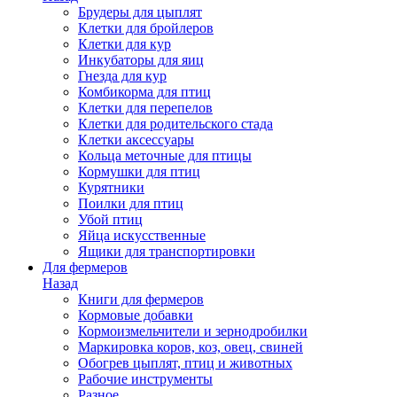
Брудеры для цыплят
Клетки для бройлеров
Клетки для кур
Инкубаторы для яиц
Гнезда для кур
Комбикорма для птиц
Клетки для перепелов
Клетки для родительского стада
Клетки аксессуары
Кольца меточные для птицы
Кормушки для птиц
Курятники
Поилки для птиц
Убой птиц
Яйца искусственные
Ящики для транспортировки
Для фермеров
Назад
Книги для фермеров
Кормовые добавки
Кормоизмельчители и зернодробилки
Маркировка коров, коз, овец, свиней
Обогрев цыплят, птиц и животных
Рабочие инструменты
Разное